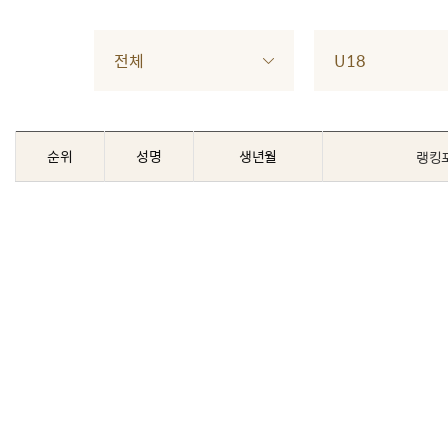
전체
U18
순위
성명
생년월
랭킹