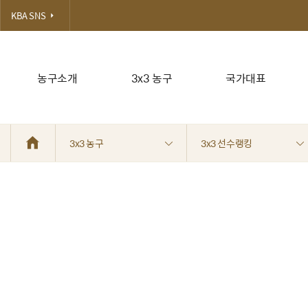
KBA SNS
농구소개
3x3 농구
국가대표
3x3 농구
3x3 선수랭킹