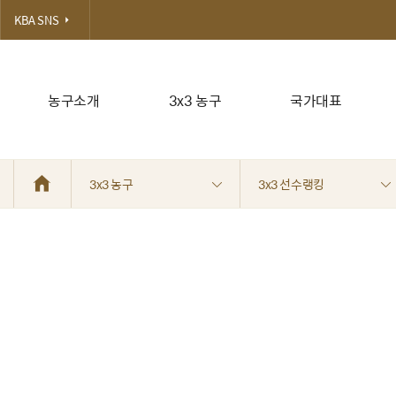
KBA SNS
농구소개
3x3 농구
국가대표
3x3 농구
3x3 선수랭킹