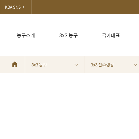
KBA SNS
농구소개
3x3 농구
국가대표
3x3 농구
3x3 선수랭킹