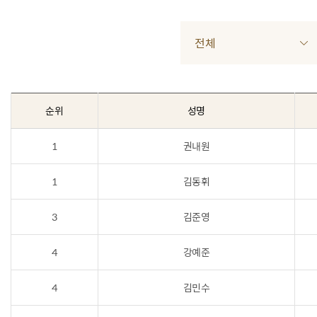
전체
순위
성명
1
권내원
1
김동휘
3
김준영
4
강예준
4
김민수