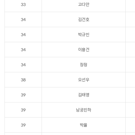
33
고다안
34
김건호
34
박규민
34
이용건
34
장정
38
오선우
39
김태영
39
남궁진하
39
박율