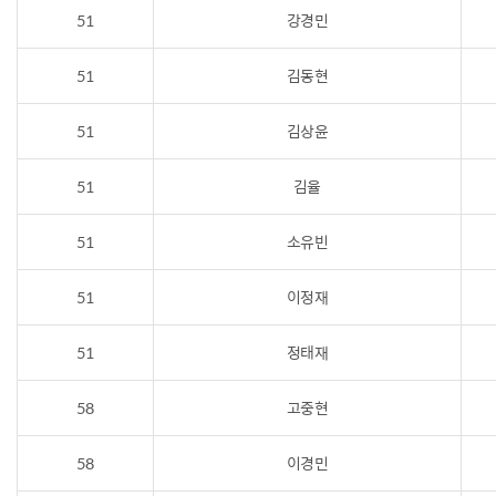
51
강경민
51
김동현
51
김상윤
51
김율
51
소유빈
51
이정재
51
정태재
58
고중현
58
이경민