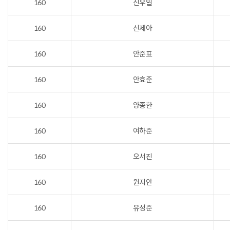
160
신우일
160
신제아
160
안준표
160
안효준
160
양종한
160
여하준
160
오서진
160
원지안
160
유성준