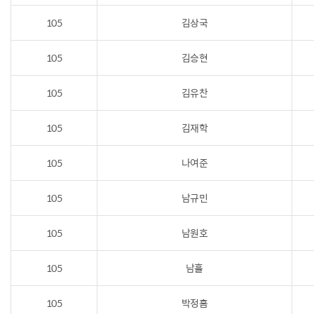
105
김상국
105
김승현
105
김유찬
105
김재학
105
나여준
105
남규민
105
남원호
105
남휼
105
박정흠