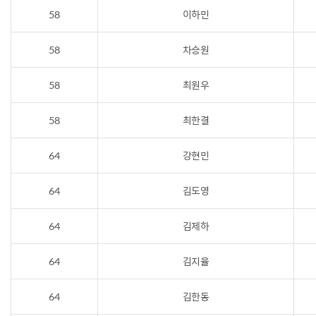
58
이하민
58
차승원
58
최원우
58
최한결
64
강현민
64
김도영
64
김제하
64
김지율
64
김한동