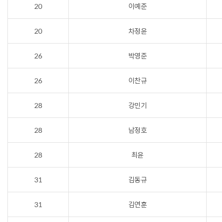
20
이예준
20
차정윤
26
박영준
26
이찬규
28
강민기
28
남정호
28
최윤
31
김동규
31
김연훈