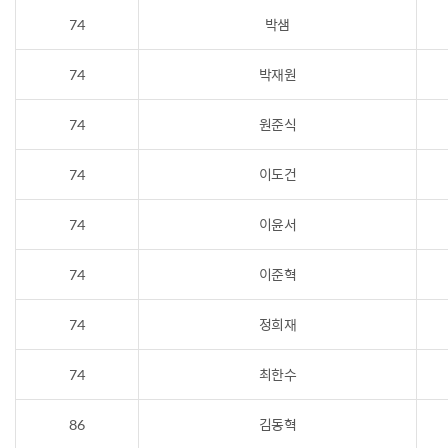
74
박샘
74
박재원
74
원준식
74
이도건
74
이윤서
74
이준혁
74
정희재
74
최한수
86
김동혁