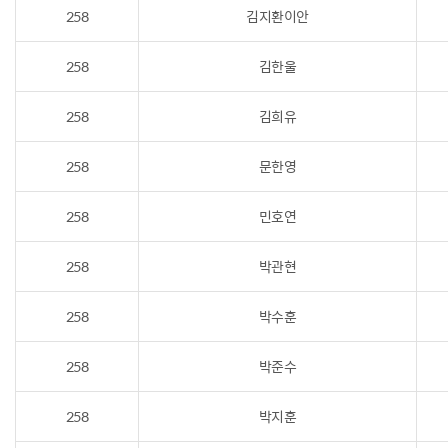
258
김지환이안
258
김한울
258
김희유
258
문한영
258
민호연
258
박관현
258
박수훈
258
박준수
258
박지훈