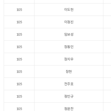
105
이도헌
105
이정진
105
임보성
105
장동인
105
장지우
105
장현
105
전주호
105
정민규
105
정윤찬