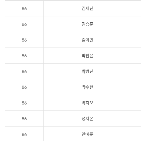
86
김세진
86
김승준
86
김이안
86
박범윤
86
박범진
86
박수현
86
박지오
86
성지온
86
안예준