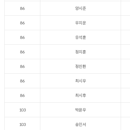
86
양시준
86
우지운
86
유석훈
86
정지훈
86
정진환
86
최시우
86
최시후
103
박윤우
103
송인서