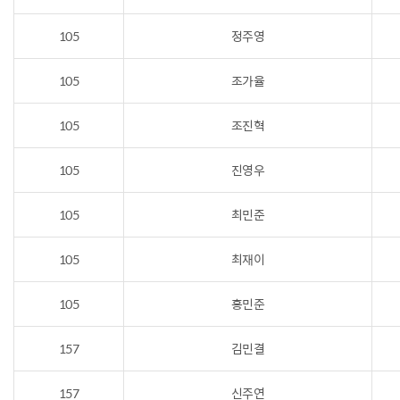
105
정주영
105
조가율
105
조진혁
105
진영우
105
최민준
105
최재이
105
홍민준
157
김민결
157
신주연