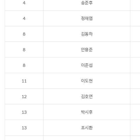
4
송준후
4
정재엽
8
김동하
8
안용준
8
이준섭
11
이도현
12
김호연
13
박시후
13
조시환