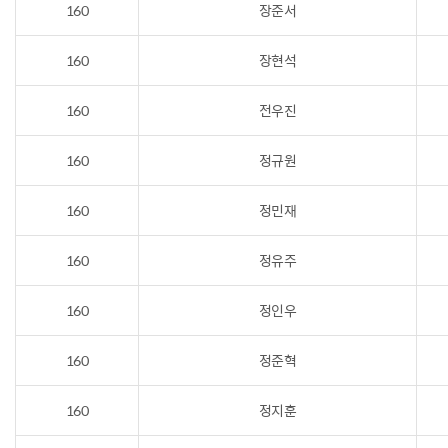
160
장준서
160
장현석
160
전우진
160
정규원
160
정민재
160
정유주
160
정인우
160
정준혁
160
정지훈