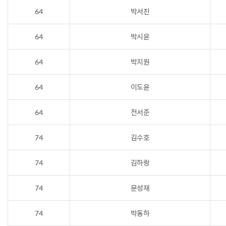
64
박서진
64
박시윤
64
박지원
64
이도윤
64
전서준
74
김수호
74
김하랑
74
문성재
74
박동하