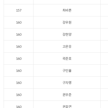
157
최바른
160
강우원
160
강현양
160
고온유
160
곽준호
160
구민율
160
구자명
160
권우준
160
권호연