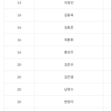
13
차정인
16
김동욱
16
김동준
16
최훤휘
16
황성주
20
김준우
20
김찬엽
20
남영수
20
변정의