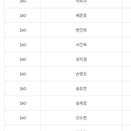
160
박희규
160
배준호
160
변건희
160
서건욱
160
성지겸
160
손명진
160
송유찬
160
송채호
160
신수현