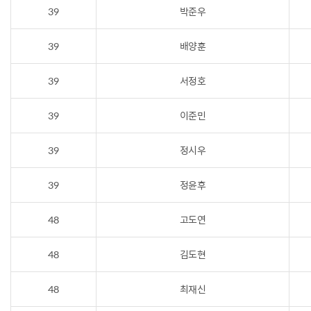
39
박준우
39
배양훈
39
서정호
39
이준민
39
정시우
39
정윤후
48
고도연
48
김도현
48
최재신