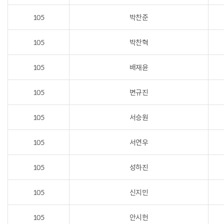
105
박찬준
105
박찬혁
105
배재윤
105
변규진
105
서승원
105
서연우
105
성하진
105
신지민
105
안시헌