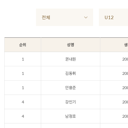
전체
U12
순위
성명
생
1
권내원
20
1
김동휘
20
1
안용준
20
4
강민기
20
4
남정호
20