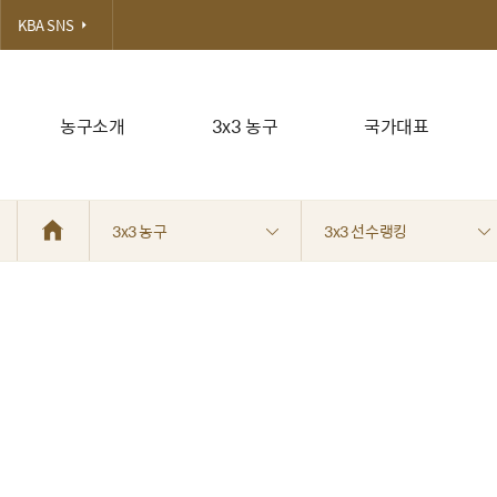
KBA SNS
농구소개
3x3 농구
국가대표
3x3 농구
3x3 선수랭킹