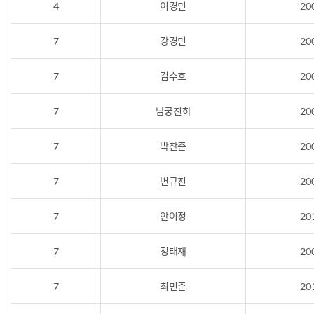
4
이경민
20
7
강경민
20
7
김수호
20
7
남궁진하
20
7
박찬준
20
7
변규진
20
7
안이정
20
7
정태재
20
7
최민준
20