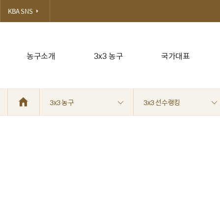
KBA SNS
농구소개
3x3 농구
국가대표
3x3 농구
3x3 선수랭킹