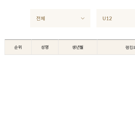
전체
U12
순위
성명
생년월
랭킹