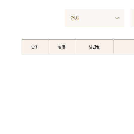
전체
순위
성명
생년월