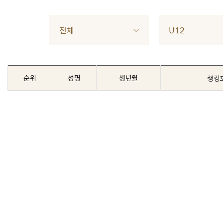
전체
U12
순위
성명
생년월
랭킹