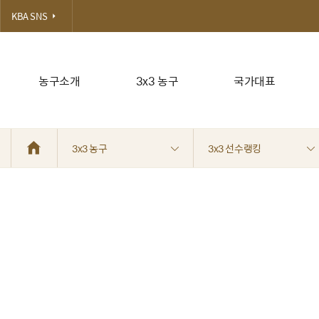
KBA SNS
농구소개
3x3 농구
국가대표
3x3 농구
3x3 선수랭킹