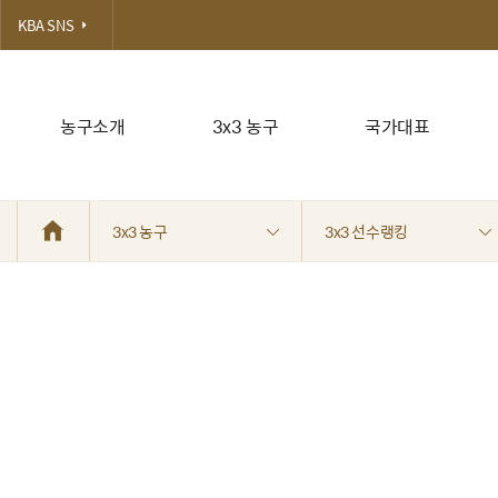
KBA SNS
농구소개
3x3 농구
국가대표
3x3 농구
3x3 선수랭킹