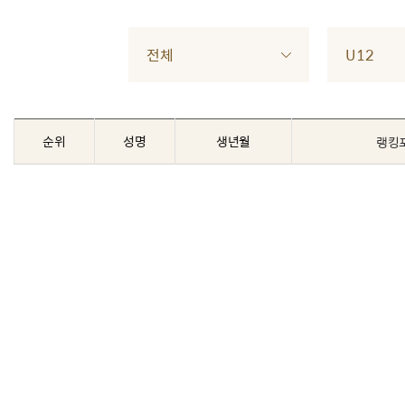
전체
U12
순위
성명
생년월
랭킹