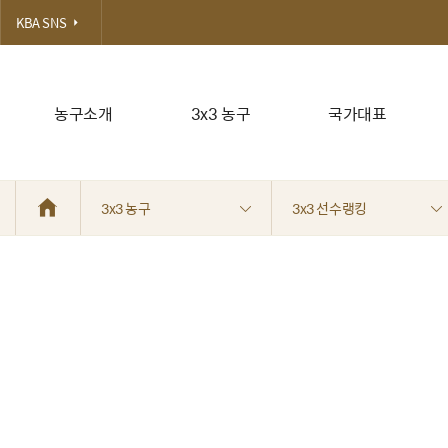
KBA SNS
농구소개
3x3 농구
국가대표
3x3 농구
3x3 선수랭킹