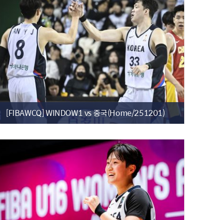
[FIBAWCQ] WINDOW1 vs 중국(Home/251201)