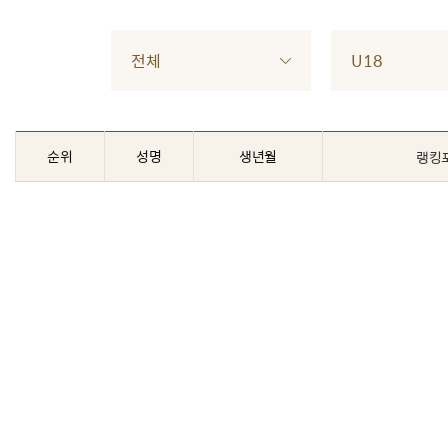
전체
U18
순위
성명
생년월
랭킹