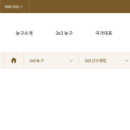
KBA SNS
농구소개
3x3 농구
국가대표
3x3 농구
3x3 선수랭킹