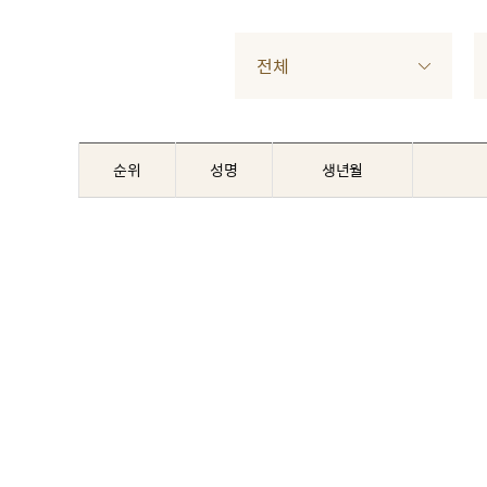
전체
순위
성명
생년월