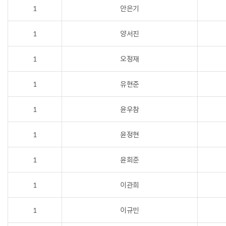
1
안은기
1
양서진
1
오정재
1
유현준
1
윤우참
1
윤정현
1
윤희준
1
이관희
1
이규민