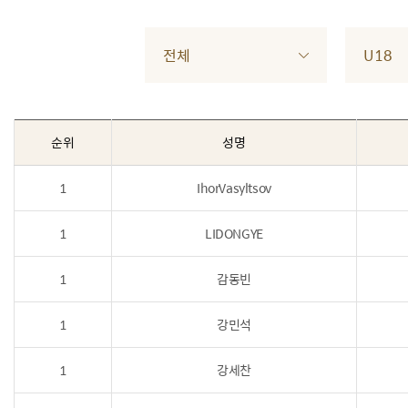
전체
U18
순위
성명
1
IhorVasyltsov
1
LIDONGYE
1
감동빈
1
강민석
1
강세찬