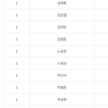
1
김태휘
1
김한결
1
김현빈
1
김형준
1
노승현
1
노희승
1
박민서
1
박범준
1
박상욱