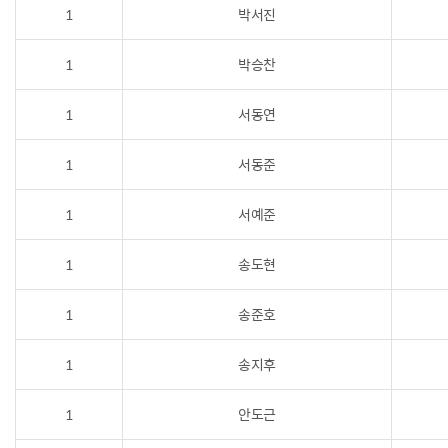
1
박서진
1
박승찬
1
서동연
1
서동준
1
서예준
1
송도현
1
송준호
1
송지후
1
안도근