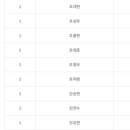
1
조대현
1
조성우
1
조용현
1
조재호
1
조정우
1
조하랑
1
진승현
1
진연수
1
진유현