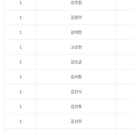
1
강주원
1
강준아
1
강태헌
1
고승현
1
김도균
1
김리환
1
김민서
1
김민후
1
김선우