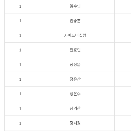
1
임수민
1
임승훈
1
자베드바실람
1
전효민
1
정상윤
1
정유찬
1
정윤수
1
정의찬
1
정지원