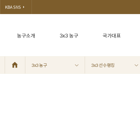
KBA SNS
농구소개
3x3 농구
국가대표
3x3 농구
3x3 선수랭킹