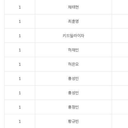
1
채태현
1
최훈영
1
키드일라이자
1
하재민
1
허은오
1
홍성민
1
홍성민
1
홍정민
1
황규빈