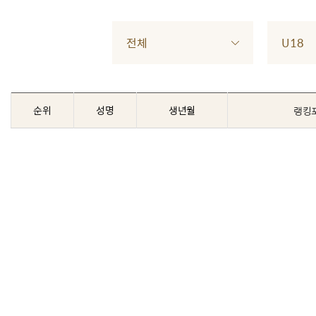
전체
U18
순위
성명
생년월
랭킹