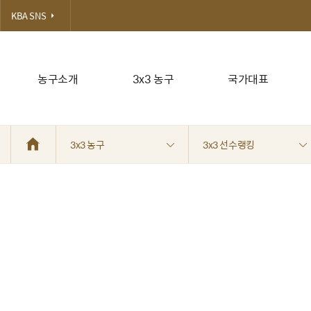
KBA SNS
농구소개
3x3 농구
국가대표
3x3 농구
3x3 선수랭킹