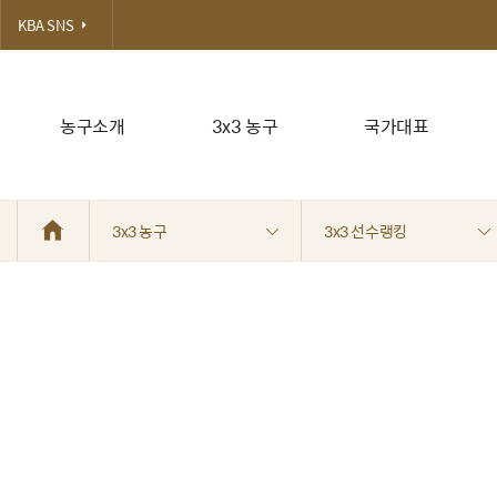
KBA SNS
농구소개
3x3 농구
국가대표
3x3 농구
3x3 선수랭킹