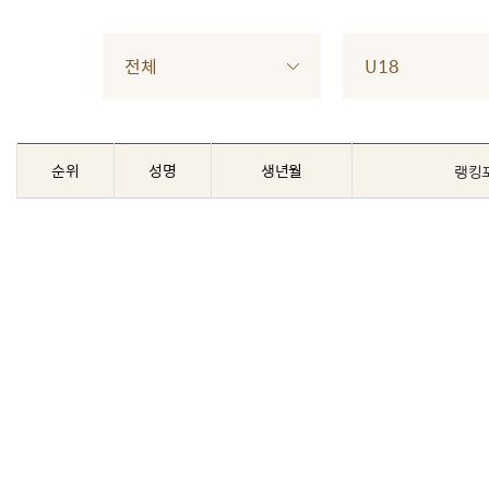
전체
U18
순위
성명
생년월
랭킹