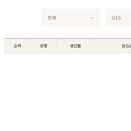
전체
U15
순위
성명
생년월
랭킹