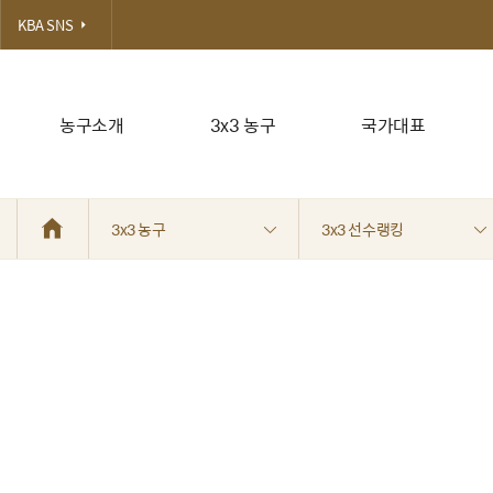
KBA SNS
농구소개
3x3 농구
국가대표
3x3 농구
3x3 선수랭킹