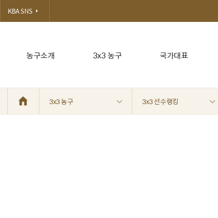
KBA SNS
농구소개
3x3 농구
국가대표
3x3 농구
3x3 선수랭킹