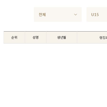
전체
U15
순위
성명
생년월
랭킹