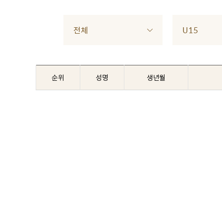
전체
U15
순위
성명
생년월