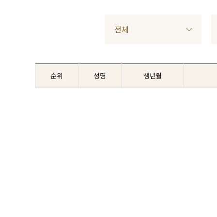
전체
순위
성명
생년월