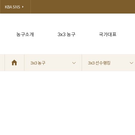
KBA SNS
농구소개
3x3 농구
국가대표
3x3 농구
3x3 선수랭킹