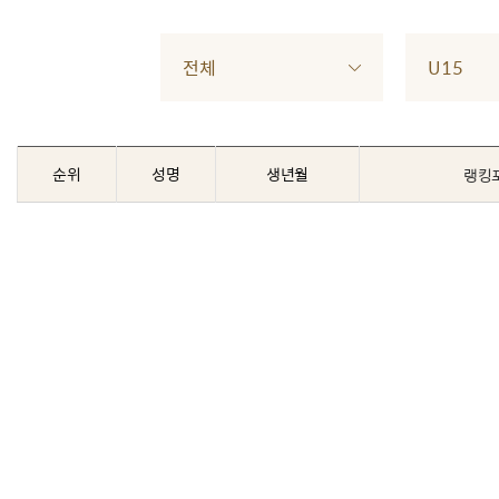
전체
U15
순위
성명
생년월
랭킹