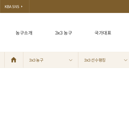
KBA SNS
농구소개
3x3 농구
국가대표
3x3 농구
3x3 선수랭킹