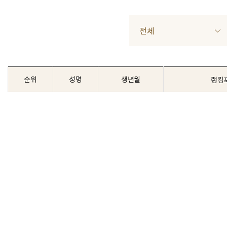
전체
순위
성명
생년월
랭킹