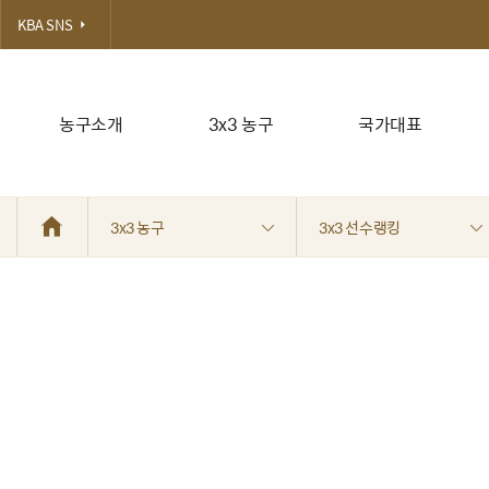
KBA SNS
농구소개
3x3 농구
국가대표
3x3 농구
3x3 선수랭킹