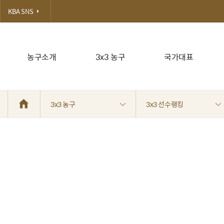
KBA SNS
농구소개
3x3 농구
국가대표
3x3 농구
3x3 선수랭킹