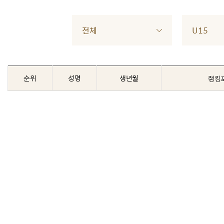
전체
U15
순위
성명
생년월
랭킹