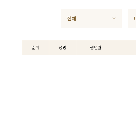
전체
순위
성명
생년월