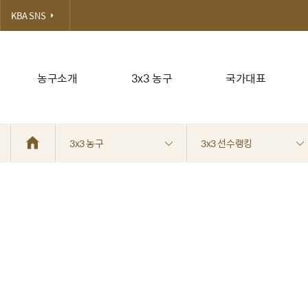
KBA SNS
농구소개
3x3 농구
국가대표
3x3 농구
3x3 선수랭킹