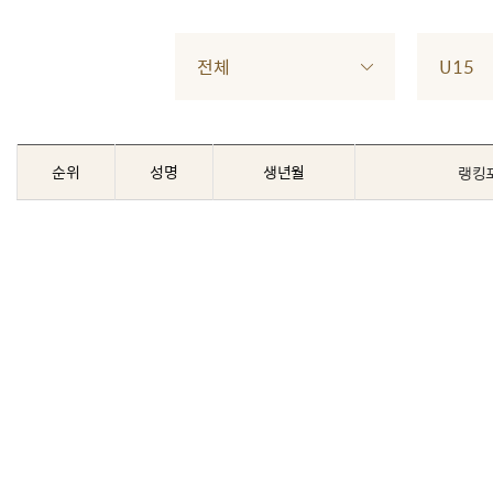
전체
U15
순위
성명
생년월
랭킹