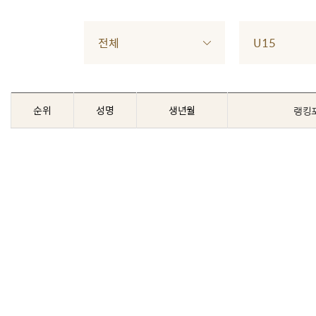
전체
U15
순위
성명
생년월
랭킹