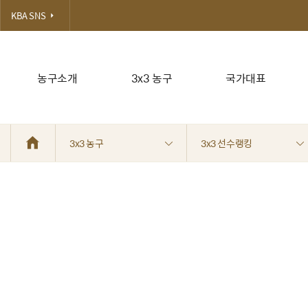
KBA SNS
농구소개
3x3 농구
국가대표
3x3 농구
3x3 선수랭킹