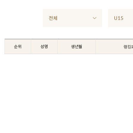
전체
U15
순위
성명
생년월
랭킹