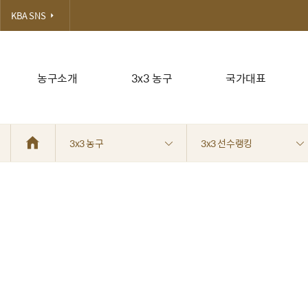
KBA SNS
농구소개
3x3 농구
국가대표
3x3 농구
3x3 선수랭킹