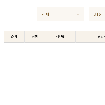
전체
U15
순위
성명
생년월
랭킹