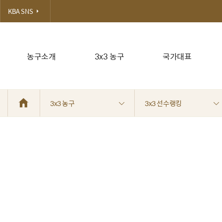
KBA SNS
농구소개
3x3 농구
국가대표
3x3 농구
3x3 선수랭킹