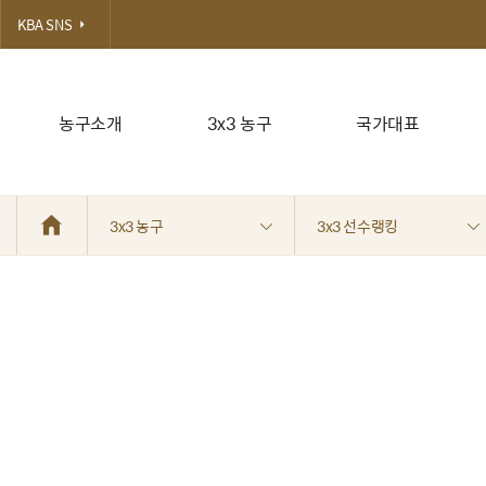
KBA SNS
농구소개
3x3 농구
국가대표
3x3 농구
3x3 선수랭킹