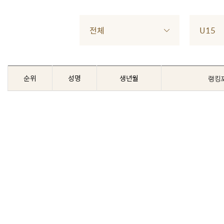
전체
U15
순위
성명
생년월
랭킹