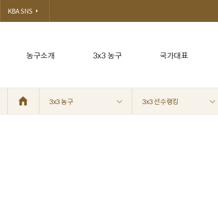
KBA SNS
농구소개
3x3 농구
국가대표
3x3 농구
3x3 선수랭킹