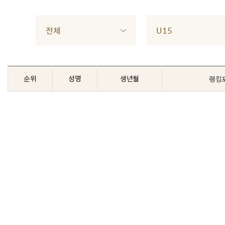
전체
U15
순위
성명
생년월
랭킹