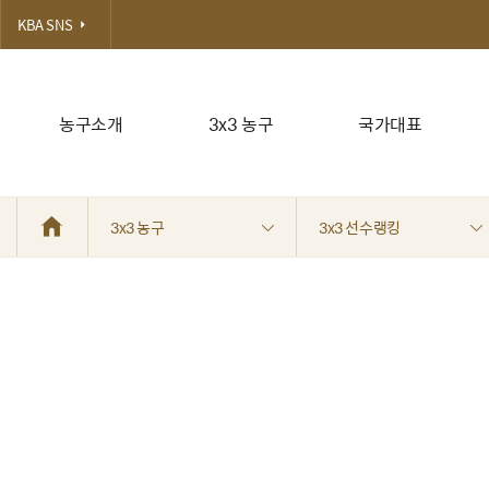
KBA SNS
농구소개
3x3 농구
국가대표
3x3 농구
3x3 선수랭킹