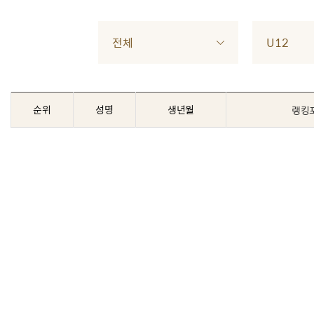
전체
U12
순위
성명
생년월
랭킹