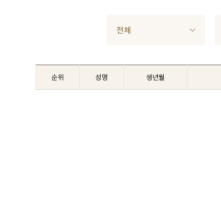
전체
순위
성명
생년월