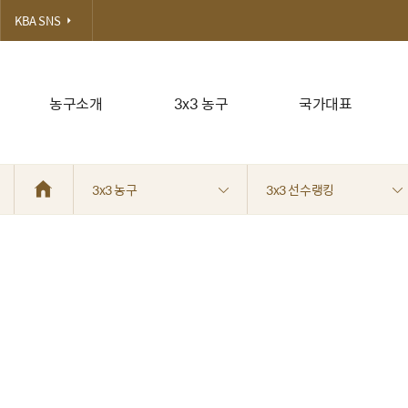
KBA SNS
농구소개
3x3 농구
국가대표
3x3 농구
3x3 선수랭킹