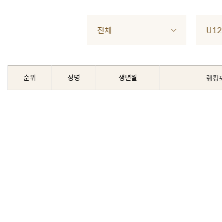
전체
U12
순위
성명
생년월
랭킹