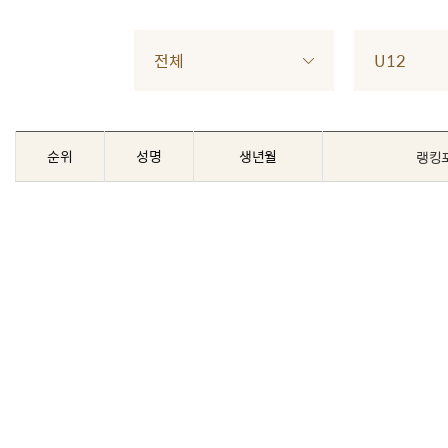
전체
U12
순위
성명
생년월
랭킹