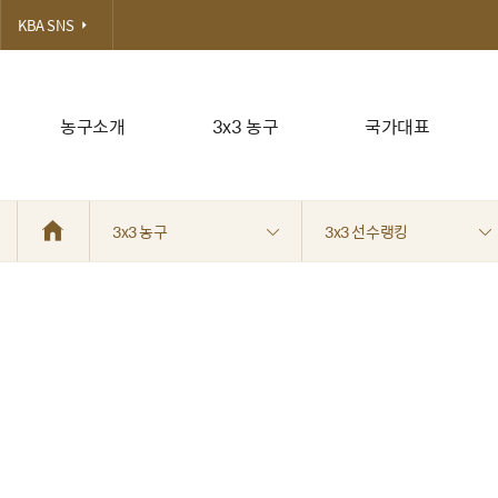
KBA SNS
농구소개
3x3 농구
국가대표
3x3 농구
3x3 선수랭킹