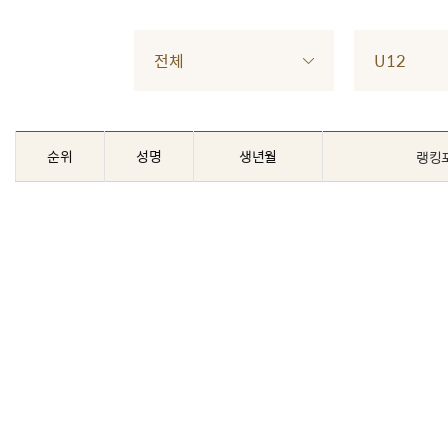
전체
U12
순위
성명
생년월
랭킹