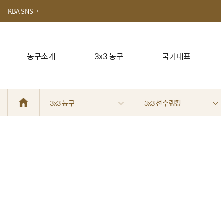
KBA SNS
농구소개
3x3 농구
국가대표
3x3 농구
3x3 선수랭킹