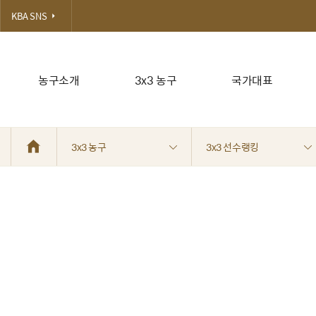
KBA SNS
농구소개
3x3 농구
국가대표
3x3 농구
3x3 선수랭킹