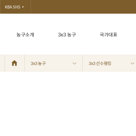
KBA SNS
농구소개
3x3 농구
국가대표
3x3 농구
3x3 선수랭킹