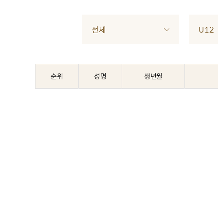
전체
U12
순위
성명
생년월