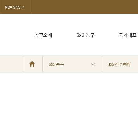
KBA SNS
농구소개
3x3 농구
국가대표
3x3 농구
3x3 선수랭킹