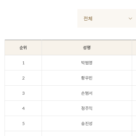
전체
순위
성명
1
박범영
2
황우빈
3
손범서
4
정주익
5
송진성