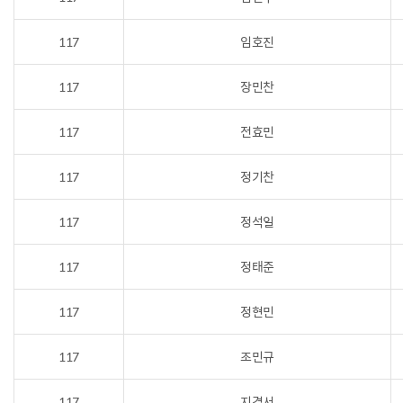
117
임호진
117
장민찬
117
전효민
117
정기찬
117
정석일
117
정태준
117
정현민
117
조민규
117
지경서