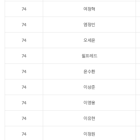
74
여정혁
74
염정민
74
오세윤
74
윌프레드
74
윤수환
74
이상준
74
이영웅
74
이유현
74
이정원