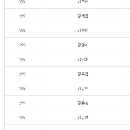
199
강석현
199
강세찬
199
강승원
199
강영체
199
강영훈
199
강우찬
199
강유민
199
강유성
199
강유환