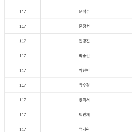
117
문석주
117
문정현
117
민경진
117
박중건
117
박한빈
117
박후경
117
방휘서
117
백민재
117
백지완