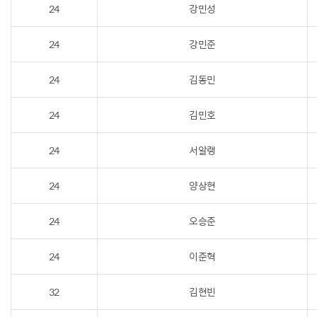
24
강민성
24
강민준
24
김동민
24
김민호
24
서알랭
24
양상현
24
오승준
24
이준혁
32
김현빈