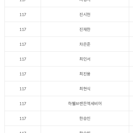
117
진시헌
117
진재한
117
차은준
117
최인서
117
최진웅
117
최현식
117
하웰브랜든엑세비어
117
한승민