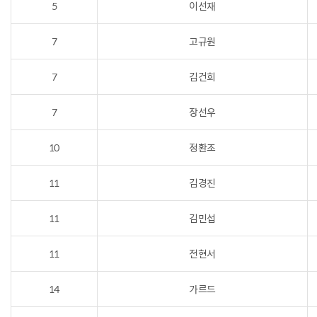
5
이선재
7
고규원
7
김건희
7
장선우
10
정환조
11
김경진
11
김민섭
11
전현서
14
가르드