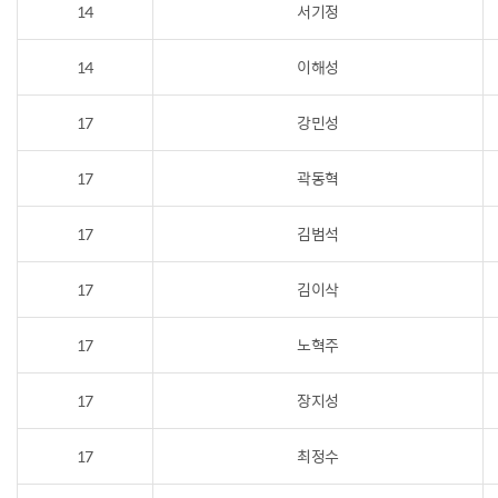
14
서기정
14
이해성
17
강민성
17
곽동혁
17
김범석
17
김이삭
17
노혁주
17
장지성
17
최정수