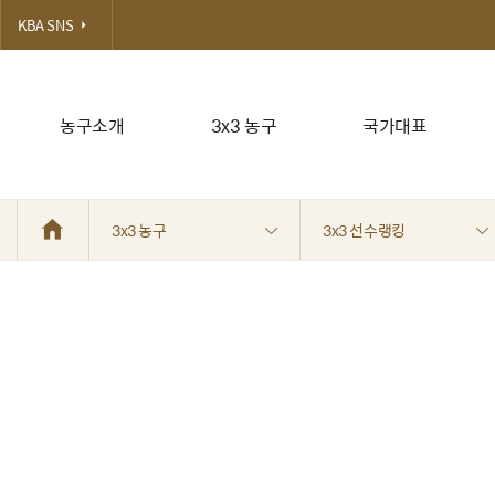
KBA SNS
농구소개
3x3 농구
국가대표
3x3 농구
3x3 선수랭킹