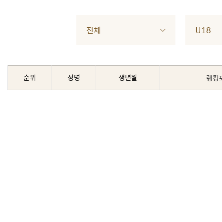
전체
U18
순위
성명
생년월
랭킹