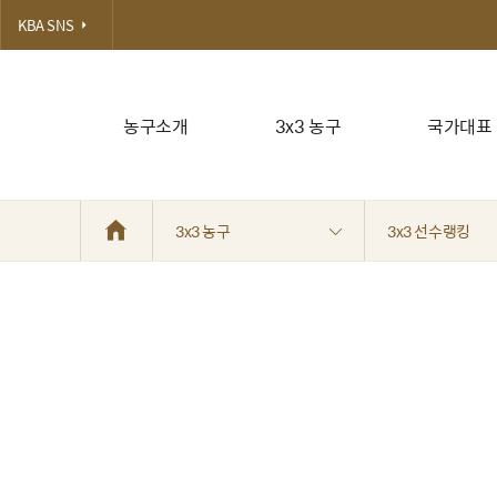
KBA SNS
농구소개
3x3 농구
국가대표
3x3 농구
3x3 선수랭킹