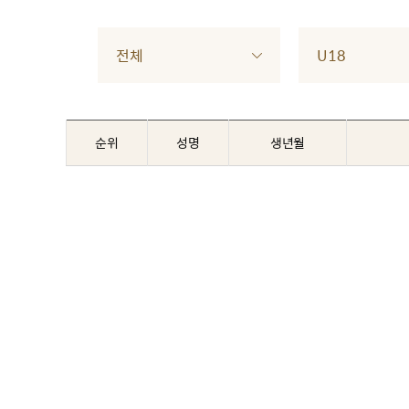
전체
U18
순위
성명
생년월