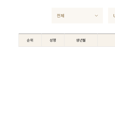
전체
순위
성명
생년월