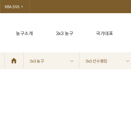
KBA SNS
농구소개
3x3 농구
국가대표
3x3 농구
3x3 선수랭킹