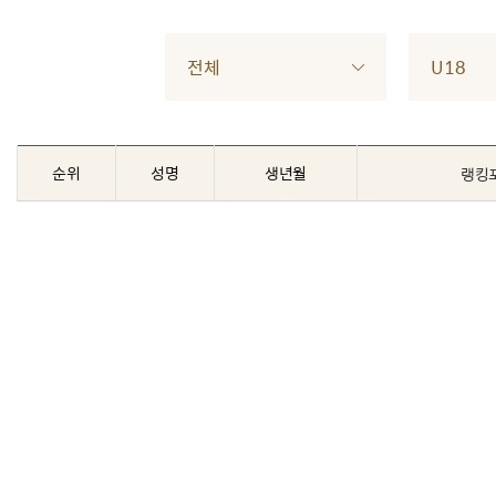
전체
U18
순위
성명
생년월
랭킹