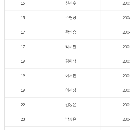
15
신진수
200
15
주현성
200
17
곽민승
200
17
박세환
200
19
김이삭
200
19
이서찬
200
19
이진성
200
22
김동윤
200
23
박성온
200