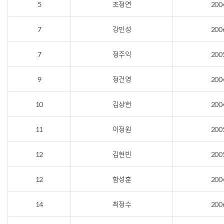
5
조정연
200
7
강민성
200
7
정주익
200
9
정건영
200
10
김상헌
200
11
이정원
200
12
김현빈
200
12
함성훈
200
14
최정수
200