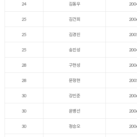
24
김동우
200
25
김건희
200
25
김경진
200
25
송진성
200
28
구현성
200
28
문정현
200
30
강민준
200
30
윤병선
200
30
정승오
200