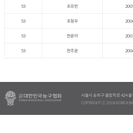
53
조유빈
200
53
조정우
200
53
한윤아
200
53
한주윤
200
서울시 송파구 올림픽로 424
COPYRIGHT ⓒ 2018 KOREA BA