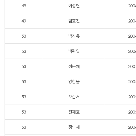
49
이성현
200
49
임호진
200
53
박진유
200
53
백평열
200
53
성은채
200
53
양한울
200
53
오준서
200
53
전재호
200
53
정민재
200