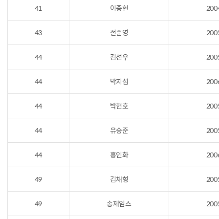
41
이종현
200
43
전준영
200
44
김선우
200
44
박지섭
200
44
박현호
200
44
유승준
200
44
홍인화
200
49
김채형
200
49
송제임스
200