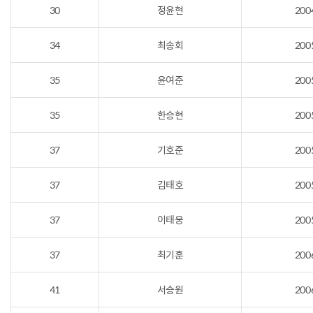
30
정윤현
200
34
최송회
200
35
윤여준
200
35
한승현
200
37
기호준
200
37
김태호
200
37
이태웅
200
37
최기훈
200
41
서승원
200