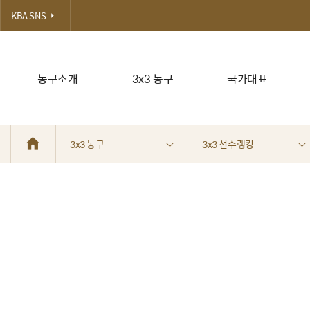
KBA SNS
농구소개
3x3 농구
국가대표
3x3 농구
3x3 선수랭킹