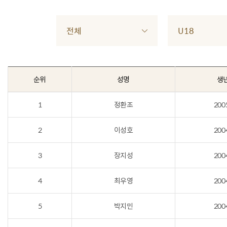
전체
U18
순위
성명
생
1
정환조
200
2
이성호
200
3
장지성
200
4
최우영
200
5
박지민
200