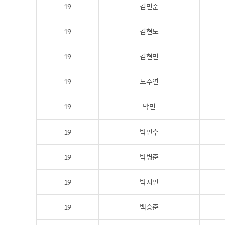
19
김민준
19
김현도
19
김현민
19
노주연
19
박민
19
박민수
19
박병준
19
박지민
19
백승준