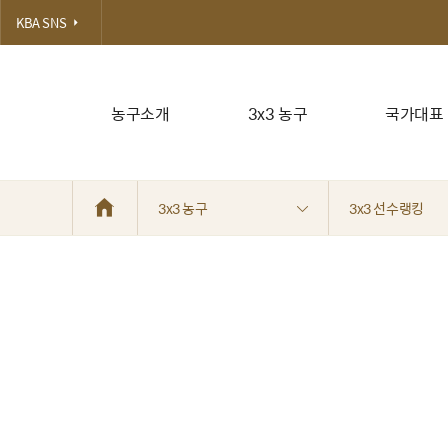
KBA SNS
농구소개
3x3 농구
국가대표
3x3 농구
3x3 선수랭킹