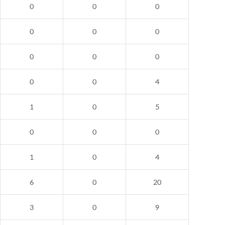
0
0
0
0
0
0
0
0
0
0
0
4
1
0
5
0
0
0
1
0
4
6
0
20
3
0
9