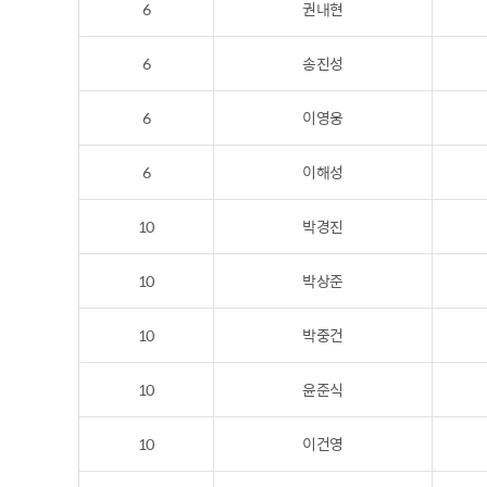
6
권내현
6
송진성
6
이영웅
6
이해성
10
박경진
10
박상준
10
박중건
10
윤준식
10
이건영