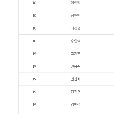
10
이민철
10
정현민
10
최진웅
10
홍인혁
19
고지훈
19
권용준
19
권찬희
19
김건우
19
김민성