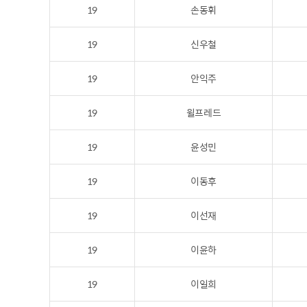
19
손동휘
19
신우철
19
안익주
19
윌프레드
19
윤성민
19
이동후
19
이선재
19
이윤하
19
이일희