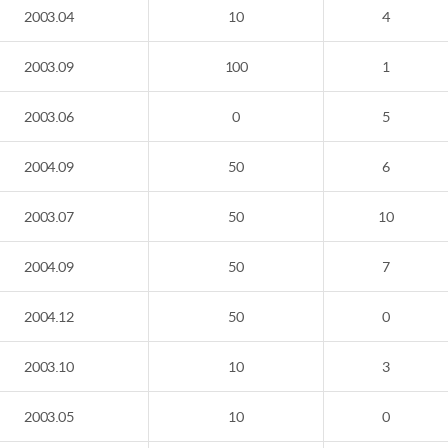
2003.04
10
4
2003.09
100
1
2003.06
0
5
2004.09
50
6
2003.07
50
10
2004.09
50
7
2004.12
50
0
2003.10
10
3
2003.05
10
0