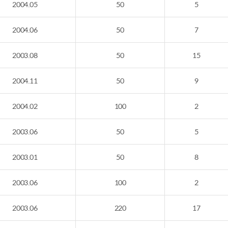
2004.05
50
5
2004.06
50
7
2003.08
50
15
2004.11
50
9
2004.02
100
2
2003.06
50
5
2003.01
50
8
2003.06
100
2
2003.06
220
17