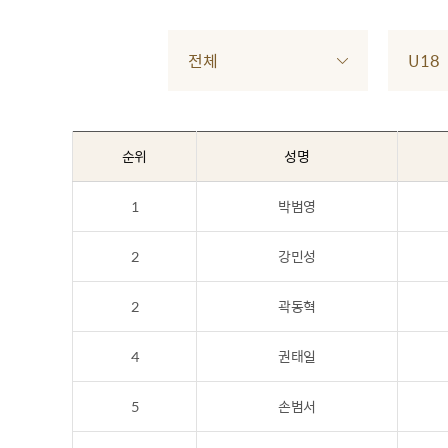
전체
U18
순위
성명
1
박범영
2
강민성
2
곽동혁
4
권태일
5
손범서