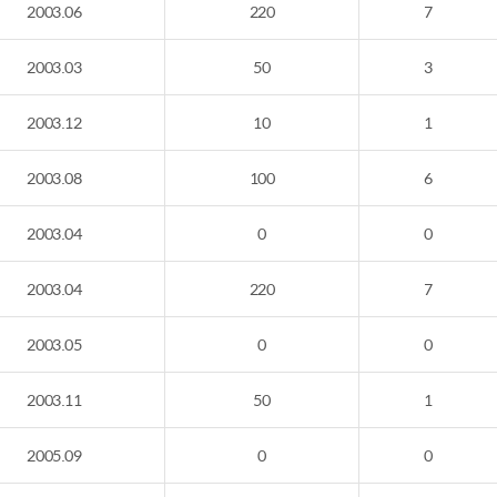
2003.06
220
7
2003.03
50
3
2003.12
10
1
2003.08
100
6
2003.04
0
0
2003.04
220
7
2003.05
0
0
2003.11
50
1
2005.09
0
0