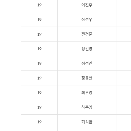
19
이진우
19
장선우
19
전건준
19
정건영
19
정성연
19
정윤현
19
최우영
19
하준영
19
허석환