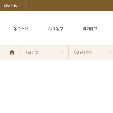
KBA SNS
농구소개
3x3 농구
국가대표
3x3 농구
3x3 선수랭킹