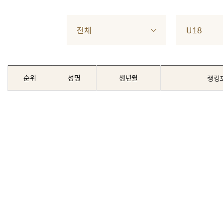
전체
U18
순위
성명
생년월
랭킹