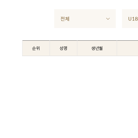
전체
U18
순위
성명
생년월