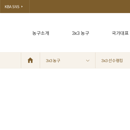
KBA SNS
농구소개
3x3 농구
국가대표
3x3 농구
3x3 선수랭킹