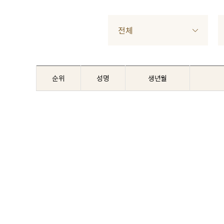
전체
순위
성명
생년월