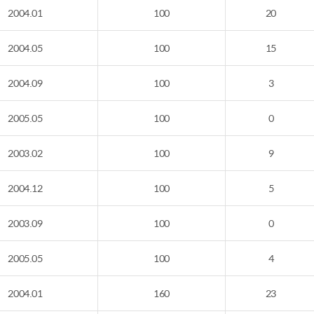
2004.01
100
20
2004.05
100
15
2004.09
100
3
2005.05
100
0
2003.02
100
9
2004.12
100
5
2003.09
100
0
2005.05
100
4
2004.01
160
23