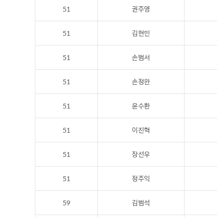
51
권주영
51
김현민
51
손범서
51
손정완
51
윤수환
51
이진혁
51
장선우
51
정주익
59
김범석