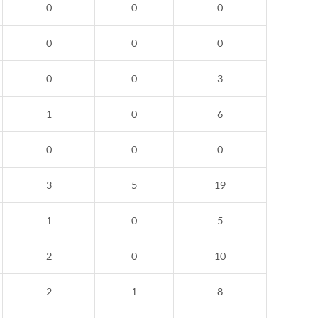
0
0
0
0
0
0
0
0
3
1
0
6
0
0
0
3
5
19
1
0
5
2
0
10
2
1
8