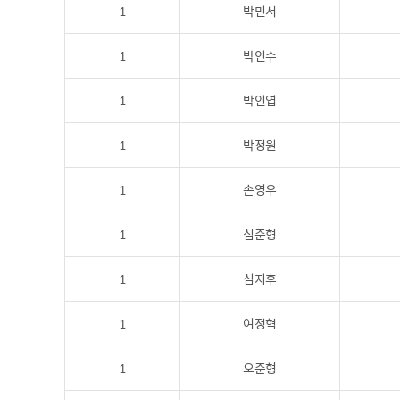
1
박민서
1
박인수
1
박인엽
1
박정원
1
손영우
1
심준형
1
심지후
1
여정혁
1
오준형