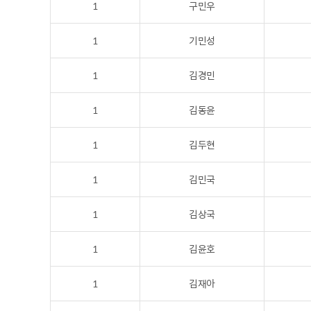
1
구민우
1
기민성
1
김경민
1
김동윤
1
김두현
1
김민국
1
김상국
1
김윤호
1
김재아