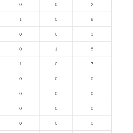
0
0
2
1
0
8
0
0
3
0
1
5
1
0
7
0
0
0
0
0
0
0
0
0
0
0
0