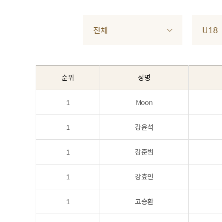
전체
U18
순위
성명
1
Moon
1
강윤석
1
강준범
1
강효민
1
고승환