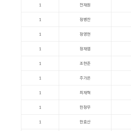
1
전재원
1
정병찬
1
정영현
1
정재엽
1
조현준
1
주가온
1
최재혁
1
한정무
1
한효산