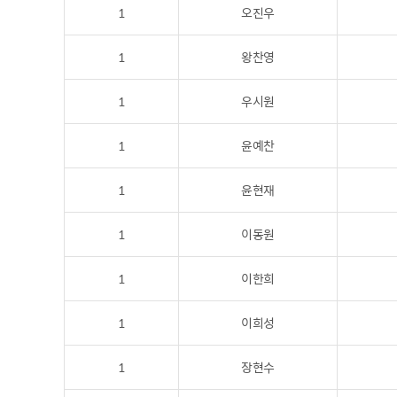
1
오진우
1
왕찬영
1
우시원
1
윤예찬
1
윤현재
1
이동원
1
이한희
1
이희성
1
장현수