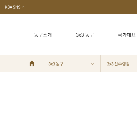
KBA SNS
농구소개
3x3 농구
국가대표
3x3 농구
3x3 선수랭킹