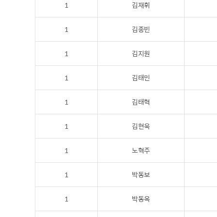
1
김재휘
1
김종빈
1
김지원
1
김태민
1
김태혁
1
김현욱
1
노혁주
1
박동보
1
박동옥