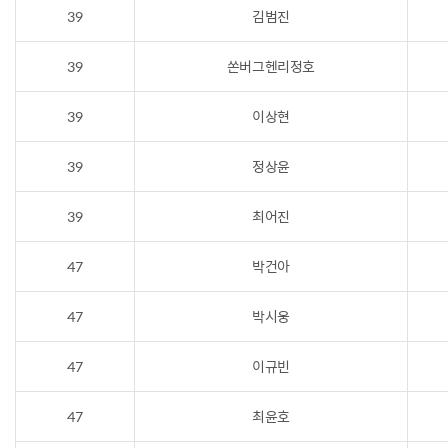
39
김범진
39
쏜버그헨리정호
39
이상현
39
정상윤
39
최어진
47
박건아
47
박시웅
47
이규빈
47
최윤호