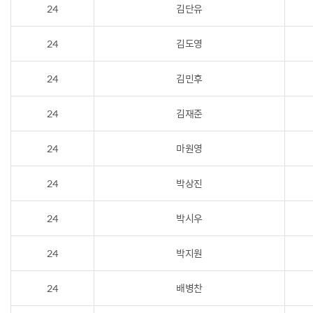
24
김단유
24
김도영
24
김민후
24
김재준
24
마원영
24
박상진
24
박시우
24
박지원
24
배병찬