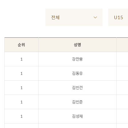
전체
U15
순위
성명
1
강찬웅
1
김동유
1
김민건
1
김민준
1
김성재