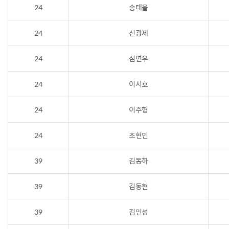
24
송태을
24
신광제
24
심연우
24
이시호
24
이주형
24
조현민
39
김동하
39
김동현
39
김민성