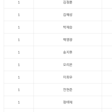
1
김정훈
1
김혜성
1
박재승
1
백영광
1
송지후
1
오리온
1
이희우
1
전현준
1
정태재