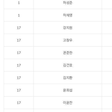
1
허성준
1
허재영
17
강지원
17
고창우
17
권준한
17
김건호
17
김지환
17
윤희섭
17
이윤찬